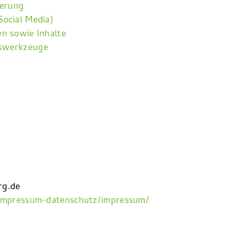
ierung
Social Media)
en sowie Inhalte
fswerkzeuge
rg.de
/impressum-datenschutz/impressum/